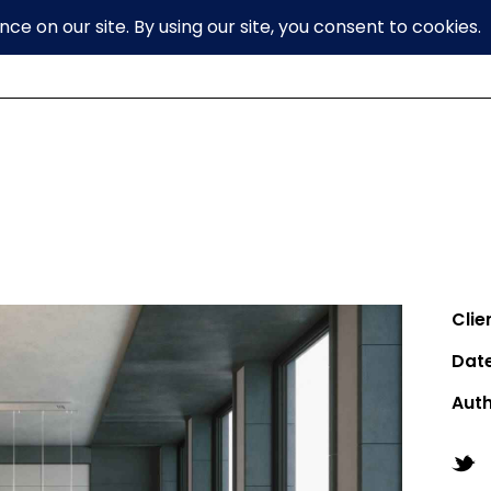
Clie
Dat
Aut
Twit