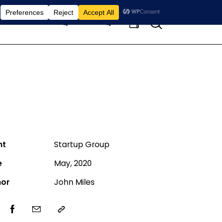
Search
Home
Pages
Blog
0
nt
Startup Group
e
May, 2020
hor
John Miles
ter-
Facebook
Share-
Copy