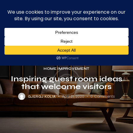
Volzar
Searc
0
House of Handmade Rugs
HOME IMPROVEMENT
Inspiring guest room ideas
that welcome visitors
April 21, 2020
0
Comments
GJERGJ KOLIA