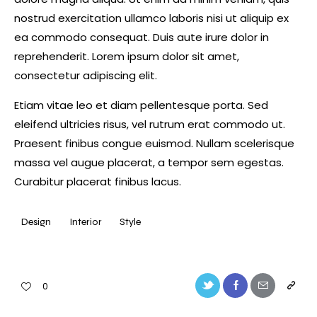
nostrud exercitation ullamco laboris nisi ut aliquip ex
ea commodo consequat. Duis aute irure dolor in
reprehenderit. Lorem ipsum dolor sit amet,
consectetur adipiscing elit.
Etiam vitae leo et diam pellentesque porta. Sed
eleifend ultricies risus, vel rutrum erat commodo ut.
Praesent finibus congue euismod. Nullam scelerisque
massa vel augue placerat, a tempor sem egestas.
Curabitur placerat finibus lacus.
Design
Interior
Style
Twitter-
Facebook
Share-
Copy
0
new
email
URL