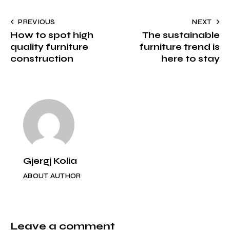
to
Post
PREVIOUS
NEXT
clipbo
How to spot high
The sustainable
navigation
quality furniture
furniture trend is
construction
here to stay
Gjergj Kolia
ABOUT AUTHOR
Leave a comment