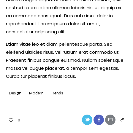
nostrud exercitation ullamco laboris nisi ut aliquip ex
ea commodo consequat. Duis aute irure dolor in
reprehenderit. Lorem ipsum dolor sit amet,
consectetur adipiscing elit.
Etiam vitae leo et diam pellentesque porta. Sed
eleifend ultricies risus, vel rutrum erat commodo ut.
Praesent finibus congue euismod. Nullam scelerisque
massa vel augue placerat, a tempor sem egestas.
Curabitur placerat finibus lacus.
Design
Modern
Trends
Twitter-
Facebook
Share-
Copy
0
new
email
URL