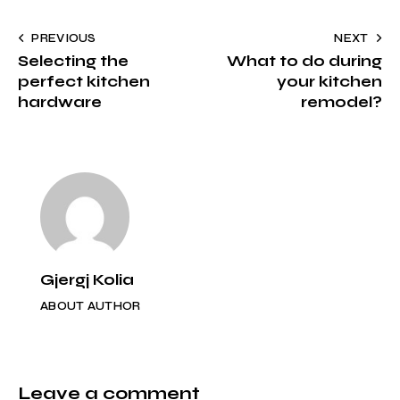
to
Post
PREVIOUS
NEXT
clipbo
Selecting the
What to do during
navigation
perfect kitchen
your kitchen
hardware
remodel?
Gjergj Kolia
ABOUT AUTHOR
Leave a comment