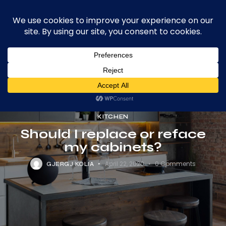
Volzar
Searc
0
House of Handmade Rugs
KITCHEN
Should I replace or reface
my cabinets?
April 22, 2020
0
Comments
GJERGJ KOLIA