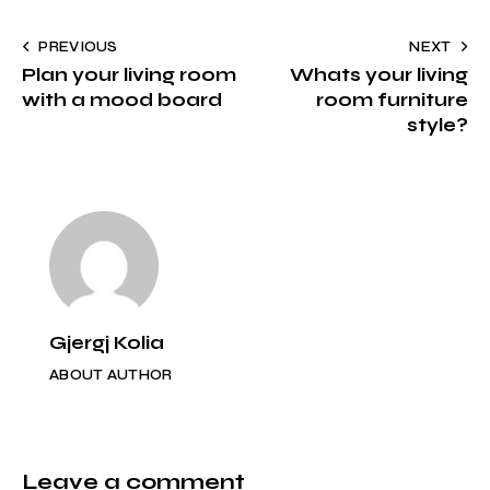
to
Post
PREVIOUS
NEXT
clipbo
Plan your living room
Whats your living
navigation
with a mood board
room furniture
style?
Gjergj Kolia
ABOUT AUTHOR
Leave a comment