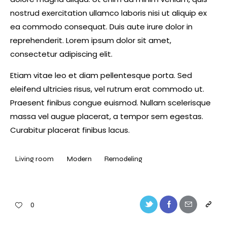
nostrud exercitation ullamco laboris nisi ut aliquip ex
ea commodo consequat. Duis aute irure dolor in
reprehenderit. Lorem ipsum dolor sit amet,
consectetur adipiscing elit.
Etiam vitae leo et diam pellentesque porta. Sed
eleifend ultricies risus, vel rutrum erat commodo ut.
Praesent finibus congue euismod. Nullam scelerisque
massa vel augue placerat, a tempor sem egestas.
Curabitur placerat finibus lacus.
Living room
Modern
Remodeling
Twitter-
Facebook
Share-
Copy
0
new
email
URL