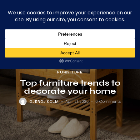
Volzar
Searc
0
House of Handmade Rugs
FURNITURE
Top furniture trends to
decorate your home
April 21, 2020
0
Comments
GJERGJ KOLIA